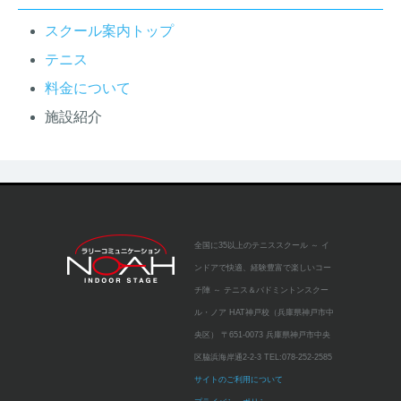
スクール案内トップ
テニス
料金について
施設紹介
全国に35以上のテニススクール
～ イ
ンドアで快適、経験豊富で楽しいコー
チ陣 ～
テニス＆バドミントンスクー
ル・ノア HAT神戸校（兵庫県神戸市中
央区）
〒651-0073 兵庫県神戸市中央
区脇浜海岸通2-2-3
TEL:
078-252-2585
サイトのご利用について