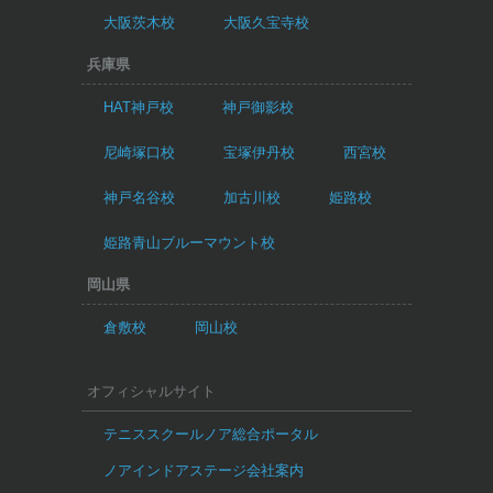
大阪茨木校
大阪久宝寺校
兵庫県
HAT神戸校
神戸御影校
尼崎塚口校
宝塚伊丹校
西宮校
神戸名谷校
加古川校
姫路校
姫路青山ブルーマウント校
岡山県
倉敷校
岡山校
オフィシャルサイト
テニススクールノア総合ポータル
ノアインドアステージ会社案内