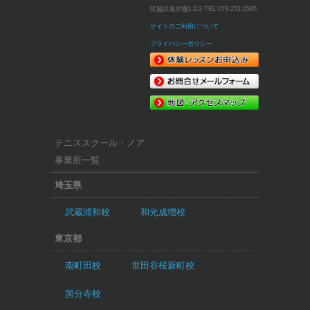
区脇浜海岸通2-2-3
TEL:
078-252-2585
サイトのご利用について
プライバシーポリシー
テニススクール・ノア
事業所一覧
埼玉県
武蔵浦和校
和光成増校
東京都
南町田校
世田谷桜新町校
国分寺校