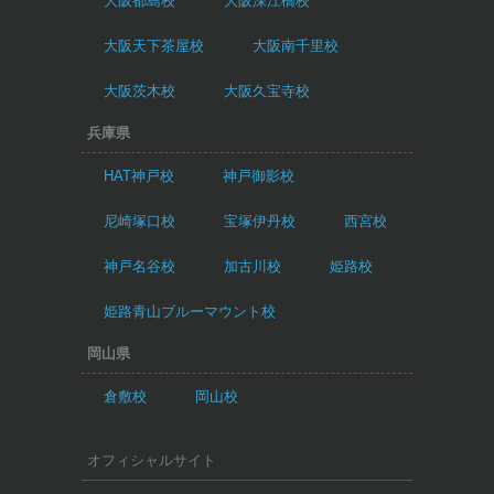
大阪都島校
大阪深江橋校
大阪天下茶屋校
大阪南千里校
大阪茨木校
大阪久宝寺校
兵庫県
HAT神戸校
神戸御影校
尼崎塚口校
宝塚伊丹校
西宮校
神戸名谷校
加古川校
姫路校
姫路青山ブルーマウント校
岡山県
倉敷校
岡山校
オフィシャルサイト