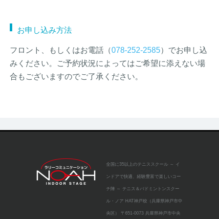
お申し込み方法
フロント、もしくはお電話（
078-252-2585
）でお申し込
みください。ご予約状況によってはご希望に添えない場
合もございますのでご了承ください。
全国に35以上のテニススクール
～ イ
ンドアで快適、経験豊富で楽しいコー
チ陣 ～
テニス＆バドミントンスクー
ル・ノア HAT神戸校（兵庫県神戸市中
央区）
〒651-0073 兵庫県神戸市中央