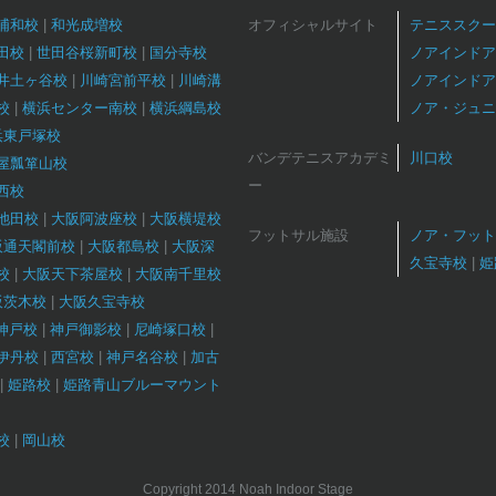
浦和校
和光成増校
オフィシャルサイト
テニススクー
田校
世田谷桜新町校
国分寺校
ノアインドア
井土ヶ谷校
川崎宮前平校
川崎溝
ノアインドア
校
横浜センター南校
横浜綱島校
ノア・ジュニ
浜東戸塚校
バンデテニスアカデミ
川口校
屋瓢箪山校
ー
西校
池田校
大阪阿波座校
大阪横堤校
フットサル施設
ノア・フット
阪通天閣前校
大阪都島校
大阪深
久宝寺校
姫
校
大阪天下茶屋校
大阪南千里校
阪茨木校
大阪久宝寺校
T神戸校
神戸御影校
尼崎塚口校
伊丹校
西宮校
神戸名谷校
加古
姫路校
姫路青山ブルーマウント
校
岡山校
Copyright 2014 Noah Indoor Stage