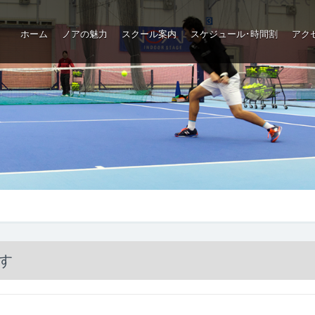
ホーム
ノアの魅力
スクール案内
スケジュール･時間割
アク
ップ
です
GOOGLE +1
FACEBOOK
TWITTER