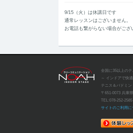
9/15（火）は休講日です
通常レッスンはございません。
お電話も繋がらない場合がござ
全国に35以上の
～ インドアで快
テニス＆バドミン
〒651-0073 兵
TEL:
078-252-2585
サイトのご利用に